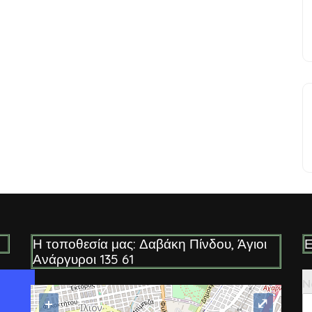
Η τοποθεσία μας: Δαβάκη Πίνδου, Άγιοι
Ε
Ανάργυροι 135 61
N
+
⤢