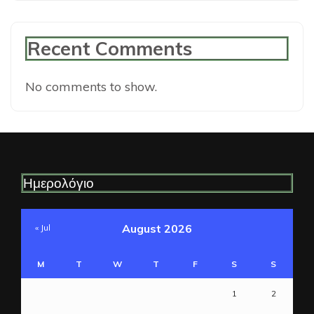
Recent Comments
No comments to show.
Ημερολόγιο
August 2026
« Jul
M
T
W
T
F
S
S
1
2