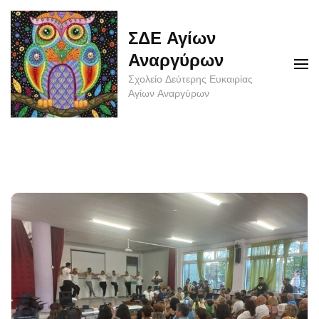
Skip
to
ΣΔΕ Αγίων
content
Αναργύρων
(Press
Σχολείο Δεύτερης Ευκαιρίας
Enter)
Αγίων Αναργύρων