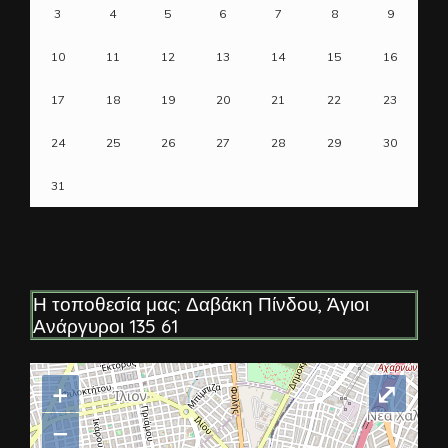
3
4
5
6
7
8
9
10
11
12
13
14
15
16
17
18
19
20
21
22
23
24
25
26
27
28
29
30
31
Η τοποθεσία μας: Δαβάκη Πίνδου, Άγιοι
Ανάργυροι 135 61
+
⤢
−