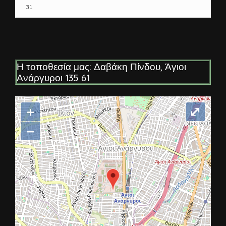
31
Η τοποθεσία μας: Δαβάκη Πίνδου, Άγιοι
Ανάργυροι 135 61
+
⤢
−