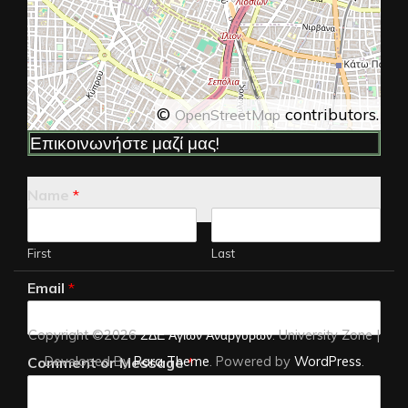
©
contributors.
OpenStreetMap
Επικοινωνήστε μαζί μας!
Name
*
First
Last
Email
*
Copyright ©2026
ΣΔΕ Αγίων Αναργύρων
.
University Zone |
Developed By
Rara Theme
. Powered by
WordPress
.
Comment or Message
*