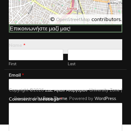
©
contributors.
OpenStreetMap
Επικοινωνήστε μαζί μας!
Name
*
First
Last
Email
*
Copyright ©2026
ΣΔΕ Αγίων Αναργύρων
.
University Zone |
Developed By
Rara Theme
. Powered by
WordPress
.
Comment or Message
*