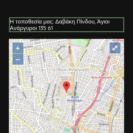
Η τοποθεσία μας: Δαβάκη Πίνδου, Άγιοι
Ανάργυροι 135 61
+
⤢
−