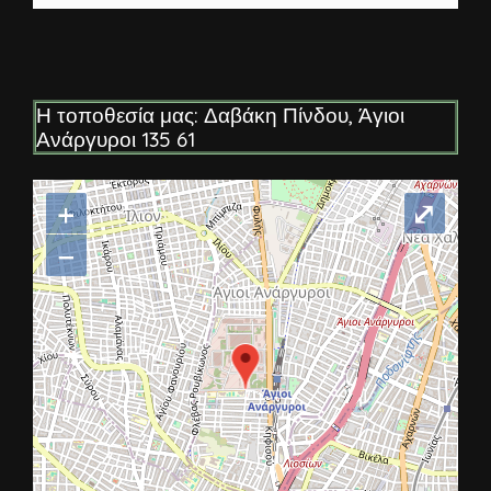
Η τοποθεσία μας: Δαβάκη Πίνδου, Άγιοι
Ανάργυροι 135 61
+
⤢
−