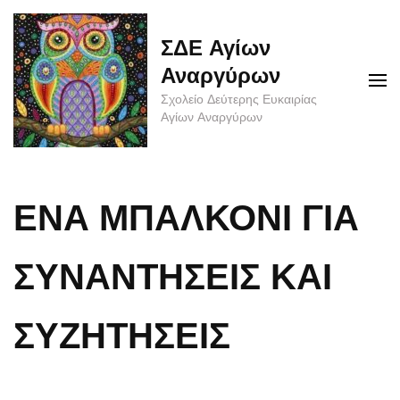
Skip
to
ΣΔΕ Αγίων
content
Αναργύρων
(Press
Σχολείο Δεύτερης Ευκαιρίας
Enter)
Αγίων Αναργύρων
ΕΝΑ ΜΠΑΛΚΟΝΙ ΓΙΑ
ΣΥΝΑΝΤΗΣΕΙΣ ΚΑΙ
ΣΥΖΗΤΗΣΕΙΣ