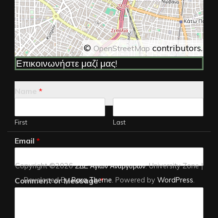
©
contributors.
OpenStreetMap
Επικοινωνήστε μαζί μας!
Name
*
First
Last
Email
*
Copyright ©2026
ΣΔΕ Αγίων Αναργύρων
.
University Zone |
Developed By
Rara Theme
. Powered by
WordPress
.
Comment or Message
*