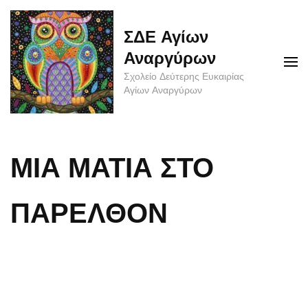
Skip
to
ΣΔΕ Αγίων
content
Αναργύρων
(Press
Σχολείο Δεύτερης Ευκαιρίας
Enter)
Αγίων Αναργύρων
ΜΙΑ ΜΑΤΙΑ ΣΤΟ
ΠΑΡΕΛΘΟΝ