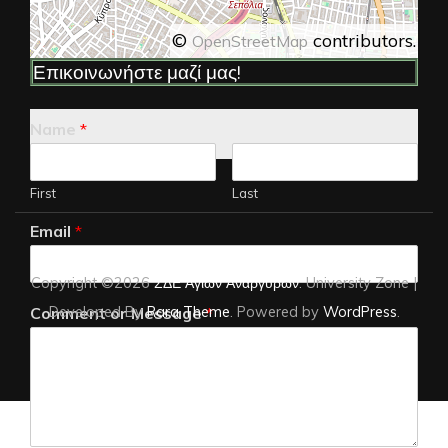
©
contributors.
OpenStreetMap
Επικοινωνήστε μαζί μας!
Name
*
First
Last
Email
*
Copyright ©2026
ΣΔΕ Αγίων Αναργύρων
.
University Zone |
Developed By
Rara Theme
. Powered by
WordPress
.
Comment or Message
*