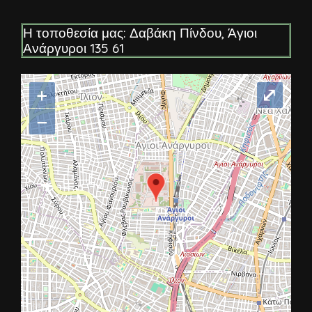
Η τοποθεσία μας: Δαβάκη Πίνδου, Άγιοι
Ανάργυροι 135 61
+
⤢
−