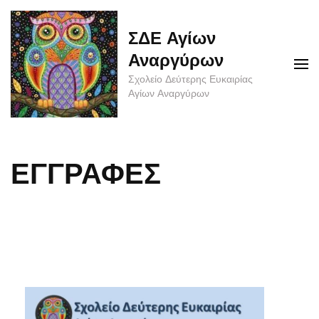
Skip
to
ΣΔΕ Αγίων
content
Αναργύρων
(Press
Σχολείο Δεύτερης Ευκαιρίας
Enter)
Αγίων Αναργύρων
ΕΓΓΡΑΦΕΣ