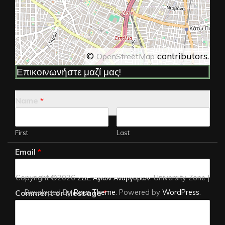
©
contributors.
OpenStreetMap
Επικοινωνήστε μαζί μας!
Name
*
First
Last
Email
*
Copyright ©2026
ΣΔΕ Αγίων Αναργύρων
.
University Zone |
Developed By
Rara Theme
. Powered by
WordPress
.
Comment or Message
*