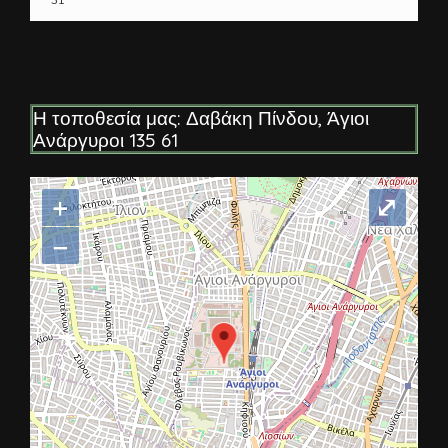
Η τοποθεσία μας: Δαβάκη Πίνδου, Άγιοι
Ανάργυροι 135 61
+
⤢
−