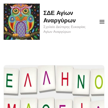
Skip
to
ΣΔΕ Αγίων
content
Αναργύρων
(Press
Σχολείο Δεύτερης Ευκαιρίας
Enter)
Αγίων Αναργύρων