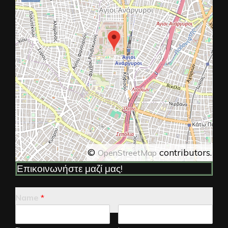
©
contributors.
OpenStreetMap
Επικοινωνήστε μαζί μας!
Name
*