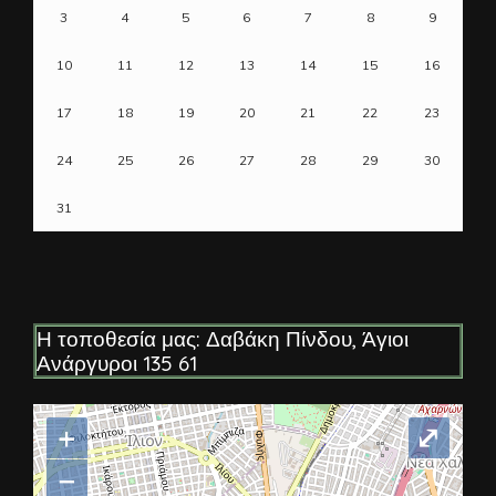
3
4
5
6
7
8
9
10
11
12
13
14
15
16
17
18
19
20
21
22
23
24
25
26
27
28
29
30
31
Η τοποθεσία μας: Δαβάκη Πίνδου, Άγιοι
Ανάργυροι 135 61
+
⤢
−