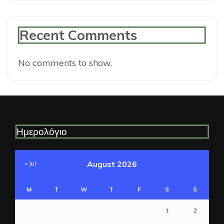
Recent Comments
No comments to show.
Ημερολόγιο
August 2026
« Jul
M
T
W
T
F
S
S
1
2